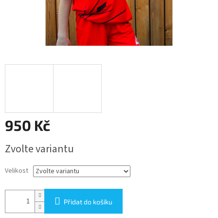
950 Kč
Měrná
Zvolte variantu
cena:
Velikost
Přidat do košíku