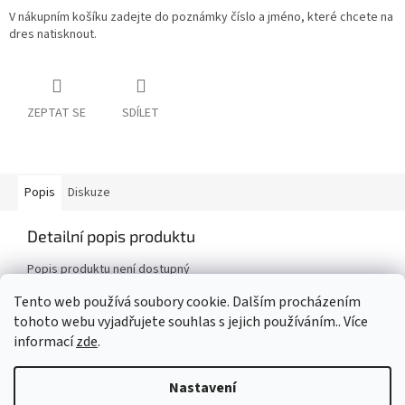
V nákupním košíku zadejte do poznámky číslo a jméno, které chcete na
dres natisknout.
ZEPTAT SE
SDÍLET
Popis
Diskuze
Detailní popis produktu
Popis produktu není dostupný
Tento web používá soubory cookie. Dalším procházením
tohoto webu vyjadřujete souhlas s jejich používáním.. Více
Z
informací
zde
.
á
Vytvořil Shoptet
p
Nastavení
a